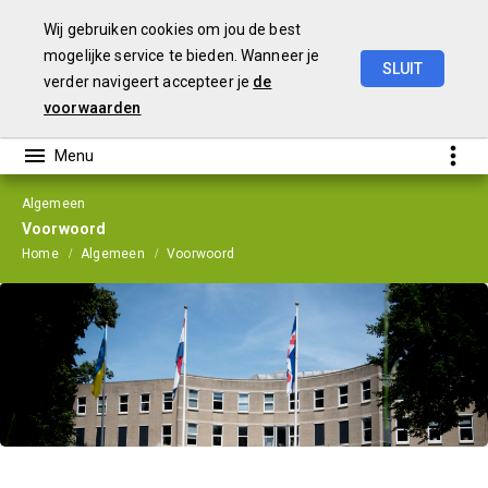
Wij gebruiken cookies om jou de best
mogelijke service te bieden. Wanneer je
SLUIT
verder navigeert accepteer je
de
Jaarstukken
2024
voorwaarden
Algemeen
Voorwoord
Home
Algemeen
Voorwoord